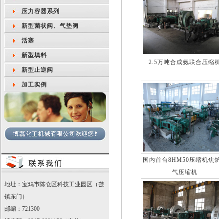
压力容器系列
新型菌状阀、气垫阀
活塞
新型填料
2.5万吨合成氨联合压缩
新型止逆阀
加工实例
国内首台8HM50压缩机焦
气压缩机
地址：宝鸡市陈仓区科技工业园区（虢
镇东门）
邮编：721300