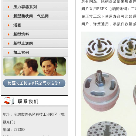
所有阀座、限制器全部采用锻
压力容器系列
阀片采用PEEK（聚醚迷铜）
新型菌状阀、气垫阀
在正常工况下使用寿命可比普通
阀片、弹簧通用，易损件数量
活塞
新型填料
新型止逆阀
加工实例
地址：宝鸡市陈仓区科技工业园区（虢
镇东门）
邮编：721300